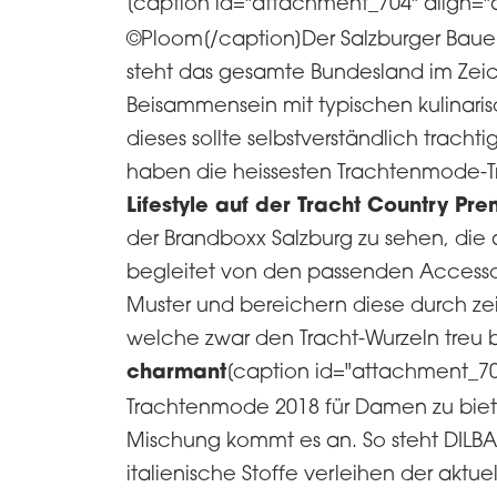
[caption id="attachment_704" align="al
©Ploom[/caption]Der Salzburger Bauer
steht das gesamte Bundesland im Zei
Beisammensein mit typischen kulinaris
dieses sollte selbstverständlich trach
haben die heissesten Trachtenmode-Tre
Lifestyle auf der Tracht Country Pre
der Brandboxx Salzburg zu sehen, die am
begleitet von den passenden Accessoir
Muster und bereichern diese durch z
welche zwar den Tracht-Wurzeln treu
charmant
[caption id="attachment_706
Trachtenmode 2018 für Damen zu biete
Mischung kommt es an. So steht DILBA C
italienische Stoffe verleihen der aktuel