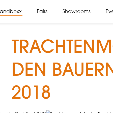
randboxx
Fairs
Showrooms
Ev
TRACHTENM
DEN BAUER
2018