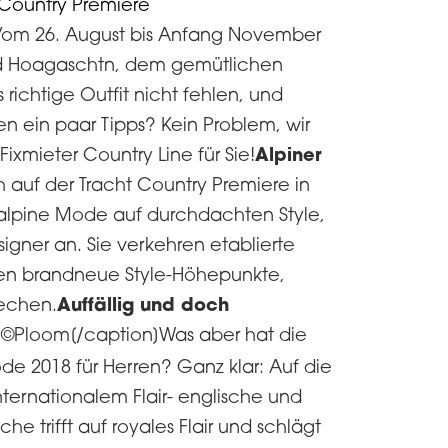
. Vom 26. August bis Anfang November
nd Hoagaschtn, dem gemütlichen
richtige Outfit nicht fehlen, und
en ein paar Tipps? Kein Problem, wir
Alpiner
xmieter Country Line für Sie!
ch auf der Tracht Country Premiere in
lle alpine Mode auf durchdachten Style,
igner an. Sie verkehren etablierte
hen brandneue Style-Höhepunkte,
Auffällig und doch
rechen.
©Ploom[/caption]Was aber hat die
e 2018 für Herren? Ganz klar: Auf die
nternationalem Flair- englische und
he trifft auf royales Flair und schlägt