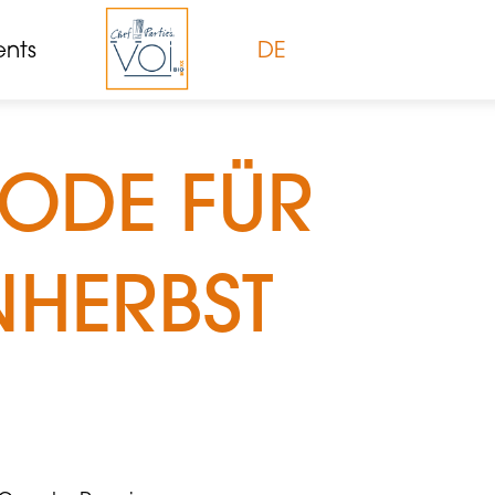
ents
DE
ODE FÜR
NHERBST