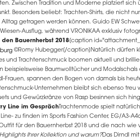
en. Zwischen Tradition und Moderne platziert sich ü
kt. Besonders beliebt: Trachten-Shirts, die nicht n
 Alltag getragen werden können. Guido EW Schwett
iesen-Ausflug, während VRONIKAA exklusiv fotogra
r den Bauernherbst 2018
[caption id="attachment_7
©Romy Hubegger[/caption]Natürlich dürfen kl
res und Trachtenschmuck boomen aktuell und brillie
n beispielsweise Baumwolltücher und Modalschals
ndl-Frauen, spannen den Bogen von damals bis heut
chtenschmuck-Unternehmen bleibt sich ebenso treu 
uets und Gewürzkränze von Rasp besinnen sich hin
try Line im Gespräch
Trachtenmode spielt natürli
 Line- zu finden im Sports Fashion Center, EG/A3-A4a
 Outfit für den Bauernherbst 2018 und die nach wie 
Highlights Ihrer Kollektion und warum?
Das Dirndl mit