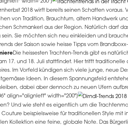
ignleft" width="200"]
nherbst 2018 wirft bereits seinen Schatten voraus
chen von Tradition, Brauchtum, altem Handwerk u
chen Schmankerl aus der Region. Natürlich darf das 
tig sein. Sie möchten sich neu einkleiden und brauch
nds der Saison sowie heisse Tipps vom Brandboxx-Fi
miere
Die heissesten Trachten-Trends gibt es natürli
 17. und 18. Juli stattfindet. Hier trifft traditione
es. Im Vorfeld kündigen sich viele junge, neue Des
eitgemässe Ideen. In diesem Spannungsfeld entste
 bleiben, dabei aber dennoch zu neuen Ufern aufb
" align="alignleft" width="200"]
n? Und wie steht es eigentlich um die Trachtenmod
outure beispielsweise für traditionellen Style mit i
len Kollektion eine feine, globale Note. Das Bürgerlic