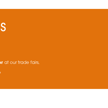
S
or
at our trade fairs,
?