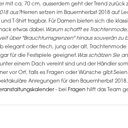
er mit ca. 70 cm, ausserdem geht der Trend zurück z
2018 aus?
Herren setzen im Bauernherbst 2018 auf Le
und T-Shirt tragbar. Für Damen bieten sich die klas
chmack etwas dabei.
Warum schafft es Trachtenmode, 
weit über "Brauchtumsgrenzen" hinaus souverän zu
b elegant oder frech, jung oder alt, Trachtenmode i
ar für die Festspiele geeignet.
Was schätzen Sie an
unter einem Dach vereint sind und der Händler somit
er vor Ort, falls es Fragen oder Wünsche gibt.Seien
spektakuläre Anregungen für den Bauernherbst 201
eranstaltungskalender
- bei
Fragen
hilft das Team g