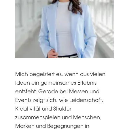
Mich begeistert es, wenn aus vielen
Wen
 des
Ideen ein gemeinsames Erlebnis
ein 
m
entsteht. Gerade bei Messen und
insp
Events zeigt sich, wie Leidenschaft,
scha
uen.
Kreativität und Struktur
Koll
zusammenspielen und Menschen,
- da
JOT
Marken und Begegnungen in
Mess