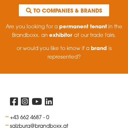
 TO COMPANIES & BRANDS
permanent tenant
Are you looking for a
in the
exhibitor
Brandboxx, an
at our trade fairs,
brand
or would you like to know if a
is
represented?
+43 662 4687 - 0
salzburg@brandboxx.at